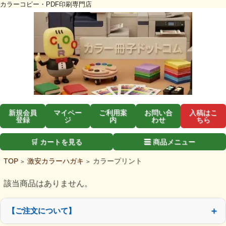
カラーコピー・PDF印刷専門店
新規会員
マイペー
ご利用案
お問い合
入稿はこ
登録
ジ
内
わせ
ちら
🛒 カートを見る
☰ 商品メニュー
TOP
激安カラーハガキ
カラープリント
>
>
該当商品はありません。
【ご注文について】