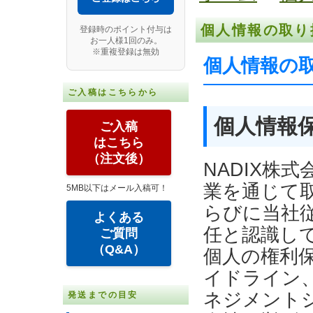
個人情報の取り
登録時のポイント付与は
お一人様1回のみ。
※重複登録は無効
個人情報の
ご入稿はこちらから
個人情報
ご入稿
はこちら
（注文後）
NADIX株
業を通じて
5MB以下はメール入稿可！
らびに当社
よくある
任と認識し
ご質問
（Q&A）
個人の権利
イドライン
ネジメント
発送までの目安