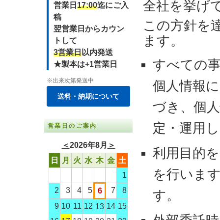
全社を挙げ
営業日
17:00
迄にご入
稿
この方針を
翌営業日からカウン
ます。
トして
3営業日
以内発送
すべての
★製本は+1営業日
※出来次第発送中
個人情報
送料・納期について
づき、個
定・運用し
営業日のご案内
＜
2026年8月
＞
利用目的を
日
月
火
水
木
金
土
を行いま
1
2
3
4
5
7
8
6
す。
9
10
11
12
14
15
13