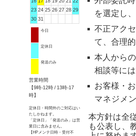
外部委託時
16
17
18
19
20
21
22
23
24
25
26
27
28
29
を選定し
30
31
不正アク
今日
て、合理的
定休日
本人からの
発送のみ
相談等に
営業時間
お客様・
【9時-12時 / 13時-17
時】
マネジメ
定休日・時間外のご対応はい
たしかねます。
本方針は全
「定休日」「発送のみ」は営
も公表し、
業日に含みません。
【HPメンテ日時・受付不
上に努めま