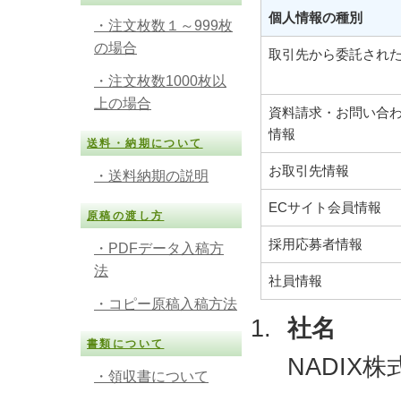
個人情報の種別
・注文枚数１～999枚
の場合
取引先から委託され
・注文枚数1000枚以
上の場合
資料請求・お問い合
情報
送料・納期について
お取引先情報
・送料納期の説明
ECサイト会員情報
原稿の渡し方
採用応募者情報
・PDFデータ入稿方
法
社員情報
・コピー原稿入稿方法
社名
書類について
NADIX
・領収書について