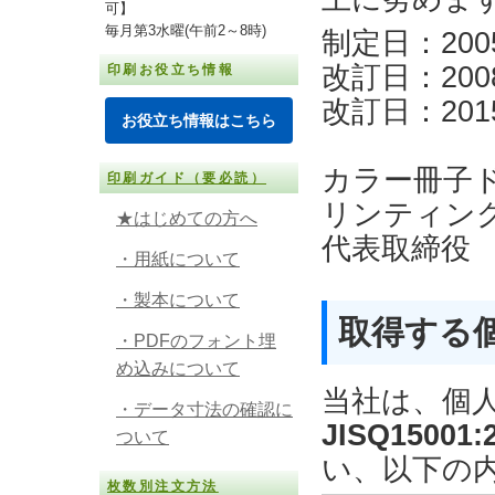
可】
毎月第3水曜(午前2～8時)
制定日：200
改訂日：200
印刷お役立ち情報
改訂日：201
お役立ち情報はこちら
カラー冊子ド
印刷ガイド（要必読）
リンティン
★はじめての方へ
代表取締役 
・用紙について
・製本について
取得する
・PDFのフォント埋
め込みについて
当社は、個
・データ寸法の確認に
JISQ15001
ついて
い、以下の
枚数別注文方法