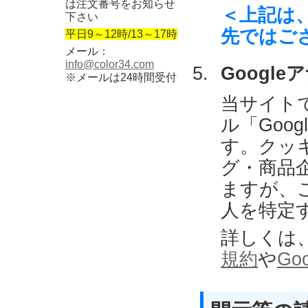
は注文番号をお知らせ
＜上記は
下さい
先ではご
平日9～12時/13～17時
メール：
info@color34.com
Googl
※メールは24時間受付
当サイトで
ル「Goo
す。クッキ
グ・商品
ますが、
人を特定
詳しくは
規約
や
Go