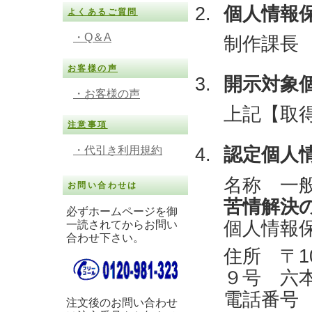
個人情報
よくあるご質問
・Q＆A
制作課長 連絡
お客様の声
開示対象
・お客様の声
上記【取
注意事項
認定個人
・代引き利用規約
名称 一
お問い合わせは
苦情解決
必ずホームページを御
個人情報
一読されてからお問い
合わせ下さい。
住所 〒1
９号 六
電話番号 03
注文後のお問い合わせ