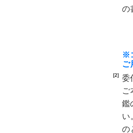
の
※
ご
委
ご
鑑
い
の