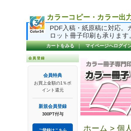
カラーコピー・カラー出力
PDF入稿・紙原稿に対応
ロット冊子印刷も承ります
カートをみる
｜
マイページへログイ
会員登録
会員特典
お買上金額の1％ポ
イント還元
新規会員登録
300PT付与
ホーム
>
個
ご登録はこちら