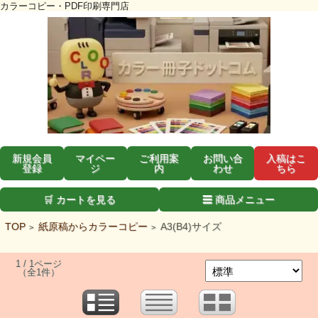
カラーコピー・PDF印刷専門店
新規会員
マイペー
ご利用案
お問い合
入稿はこ
登録
ジ
内
わせ
ちら
🛒 カートを見る
☰ 商品メニュー
TOP
紙原稿からカラーコピー
A3(B4)サイズ
>
>
1 / 1ページ
（全1件）