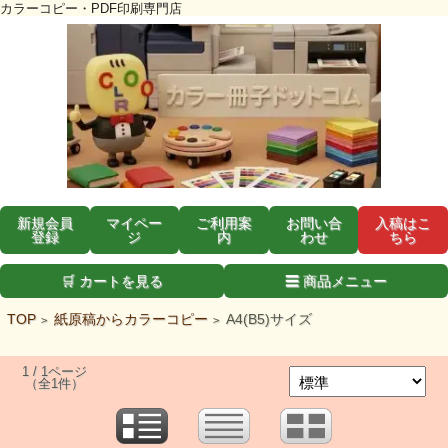
カラーコピー・PDF印刷専門店
新規会員
マイペー
ご利用案
お問い合
入稿はこ
登録
ジ
内
わせ
ちら
🛒 カートを見る
☰ 商品メニュー
TOP
紙原稿からカラーコピー
A4(B5)サイズ
>
>
1 / 1ページ
（全1件）