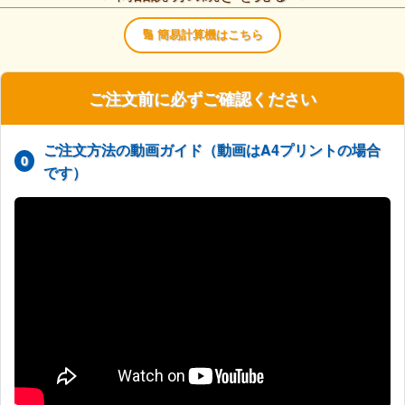
文いただけません。
🔢 簡易計算機はこちら
A3片面20円、両面でも40円！カラーコピーが驚きの価格
ご注文前に必ずご確認ください
で！
モノクロよりもカラーが安い！低コストで鮮やかな仕上がり
ご注文方法の動画ガイド（動画はA4プリントの場合
0
をご提供いたします。
です）
手配りチラシ、保育園便り、幼稚園の定期発行物、自治会の
配布物など、幅広くご利用いただけます。
サービス詳細・ご注文時の注意
▼
原稿に関する重要なご注意
▼