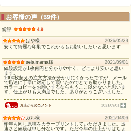
お客様の声（59件）
総評:
4.9
はや様
2026/05/28
安くて綺麗な印刷でこれからもお願いしたいと思います
seiaimama様
2021/09/01
値段設定が1枚何円と分かりやすく、どこより安いと思い
ます。
1000枚超えの注文方法が分かりにくかったですが、メール
で迅速に丁寧に対応して頂いたのでとても助かりました。
カラーコピーをお願いするならもうここ以外ないと思いま
す。仕上がりも大満足でした。ありがとうございました。
お店からのコメント
2021/09/01
ガル様
2021/04/06
昨年も同じ原稿をカラープリントしていただきました。迅
速さと値段は申し分ないです。ただ今年の仕上がりはちょ