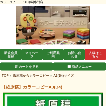
カラーコピー・PDF印刷専門店
新規会員
マイペー
ご利用案
お問い合
入稿はこ
登録
ジ
内
わせ
ちら
🛒 カートを見る
☰ 商品メニュー
TOP
紙原稿からカラーコピー
A3(B4)サイズ
>
>
【紙原稿】カラーコピーA3(B4)