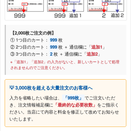
【2,000枚ご注文の例】
① 1つ目のカート：
999
枚
② 2つ目のカート：
999
枚 ＋ 通信欄に「
追加1
」
③ 3つ目のカート：
2
枚 ＋ 通信欄に「
追加2
」
※「追加1」「追加2」の入力がないと、新しいカートとして処理
されませんのでご注意ください。
💡 3,000枚を超える大量注文のお客様へ
入力を省略したい場合は、
「999枚」
でご注文いただ
き、注文情報補足欄に
「最終的な必要枚数」
をご指示く
ださい。当店にて内容と料金を修正して改めてお知らせ
いたします。