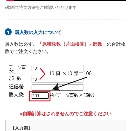
※動画で注文方法をご確認いただけます
💡 別途ご指示がある場合について
切貼り原稿のご報告や、大量注文時の枚数指定、その他
ご要望がございましたら、ショッピングカートの
購入数の入力について
1
「（2）レジ画面」
で表示される
「注文情報補足欄」
へ
ご入力ください。内容を確認し、必要に応じて料金修正
購入数は必ず、
「原稿枚数（片面換算）× 部数」
の合計枚
等を行いお知らせいたします。
数でご注文ください。
【納期】原稿受取日の「翌営業日」から換
算して、3営業日（土日祝除く）以内に発送
いたします。
（例）月曜日に原稿が到着 → 火曜(1日目)・水曜(2日
※自動計算はされませんのでご注意ください
目)・木曜(3日目) までの間に発送完了
【入力例】