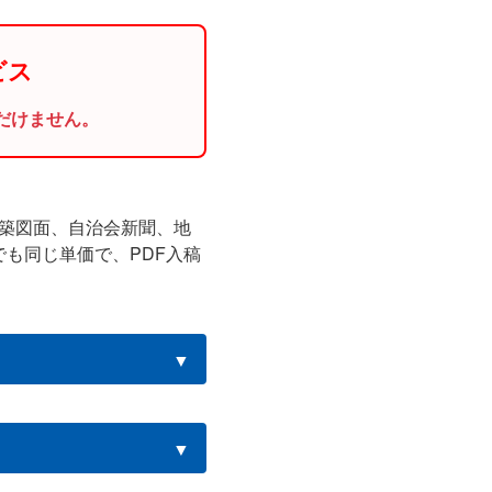
ビス
だけません。
。
建築図面、自治会新聞、地
でも同じ単価で、PDF入稿
▼
▼