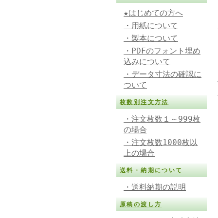
★はじめての方へ
・用紙について
・製本について
・PDFのフォント埋め
込みについて
・データ寸法の確認に
ついて
枚数別注文方法
・注文枚数１～999枚
の場合
・注文枚数1000枚以
上の場合
送料・納期について
・送料納期の説明
原稿の渡し方