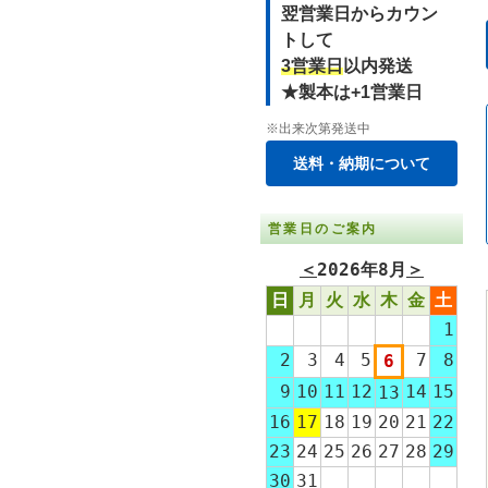
翌営業日からカウン
トして
3営業日
以内発送
★製本は+1営業日
※出来次第発送中
送料・納期について
営業日のご案内
＜
2026年8月
＞
日
月
火
水
木
金
土
1
2
3
4
5
7
8
6
9
10
11
12
14
15
13
16
17
18
19
20
21
22
23
24
25
26
27
28
29
30
31