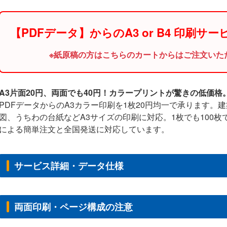
【PDFデータ】からのA3 or B4 印刷サー
※紙原稿の方はこちらのカートからはご注文いた
A3片面20円、両面でも40円！カラープリントが驚きの低価格
PDFデータからのA3カラー印刷を1枚20円均一で承ります。
図、うちわの台紙などA3サイズの印刷に対応。1枚でも100枚
による簡単注文と全国発送に対応しています。
サービス詳細・データ仕様
両面印刷・ページ構成の注意