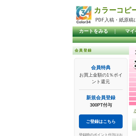
カラーコピ
PDF入稿・紙原
カートをみる
｜
マイ
会員登録
会員特典
お買上金額の1％ポイ
ント還元
新規会員登録
300PT付与
ご登録はこちら
登録時のポイント付与はお