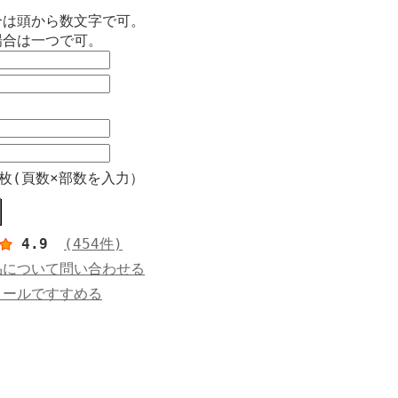
合は頭から数文字で可。
場合は一つで可。
枚(頁数×部数を入力）
4.9
(454件)
品について問い合わせる
メールですすめる