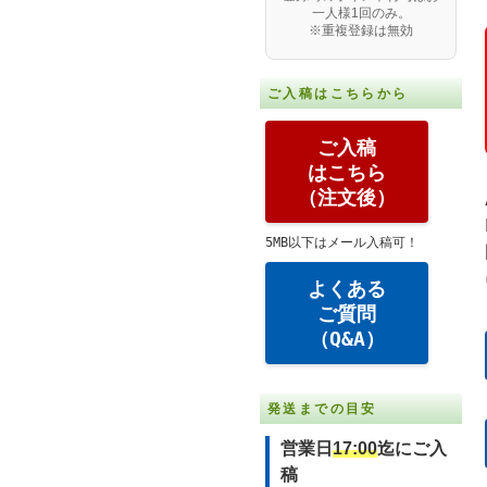
一人様1回のみ。
※重複登録は無効
ご入稿はこちらから
ご入稿
はこちら
（注文後）
5MB以下はメール入稿可！
よくある
ご質問
（Q&A）
発送までの目安
営業日
17:00
迄にご入
稿