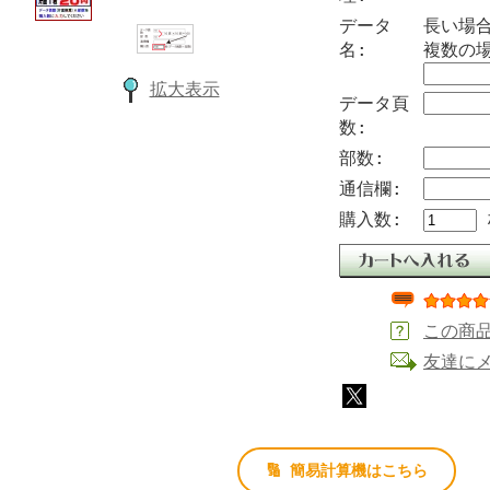
データ
長い場
名:
複数の
拡大表示
データ頁
数:
部数:
通信欄:
購入数:
この商
友達に
🔢 簡易計算機はこちら