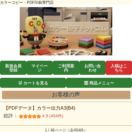
カラーコピー・PDF印刷専門店
新規会員
マイペー
ご利用案
お問い合
入稿はこ
登録
ジ
内
わせ
ちら
🛒 カートを見る
☰ 商品メニュー
お客様の声
【PDFデータ】カラー出力A3(B4)
総評：
4.9 (454件)
1 / 46ページ（全454件）