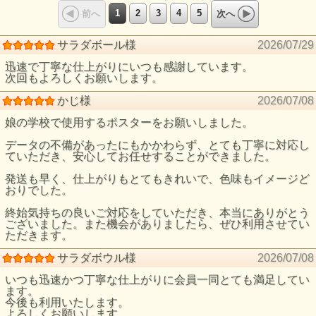
1
2
3
4
5
前へ
次へ
サラダボール様
2026/07/29
迅速で丁寧な仕上がりにいつも感謝しています。
次回もよろしくお願いします。
かじ様
2026/07/08
娘の学校で使用するポスターをお願いしました。
データの不備があったにもかかわらず、とても丁寧に対応し
ていただき、安心してお任せすることができました。
発送も早く、仕上がりもとてもきれいで、色味もイメージど
おりでした。
終始気持ちの良いご対応をしていただき、本当にありがとう
ございました。また機会がありましたら、ぜひ利用させてい
ただきます。
サラダボウル様
2026/07/08
いつも迅速かつ丁寧な仕上がりに会員一同とても満足してい
ます。
今後も利用いたします。
よろしくお願いします。