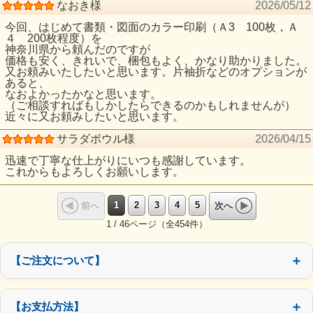
なおき様
2026/05/12
今回、はじめて書類・図面のカラー印刷（Ａ3 100枚，Ａ
４ 200枚程度）を
神奈川県から頼んだのですが
価格も安く、きれいで、梱包もよく、かなり助かりました。
又お頼みいたしたいと思います。片袖折などのオプションが
あると、
なおよかったかなと思います。
（ご相談すればもしかしたらできるのかもしれませんが）
近々に又お頼みしたいと思います。
サラダボウル様
2026/04/15
迅速で丁寧な仕上がりにいつも感謝しています。
これからもよろしくお願いします。
1
2
3
4
5
前へ
次へ
1 / 46ページ（全454件）
【ご注文について】
【お支払方法】