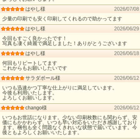
はやし様
2026/07/08
少量の印刷でも安く印刷してくれるので助かってます
はやし様
2026/06/29
今回もすごく良かったです！
写真も凄く綺麗で満足しました！ありがとうございます
はやし様
2026/06/18
何回もリピートしてます
これからもお願いしたいです
サラダボール様
2026/06/12
いつも迅速かつ丁寧な仕上がりに満足しています。
今後も利用いたします。
よろしくお願いします。
chango様
2026/06/12
いつもお世話になります。少ない印刷枚数にも関わらず、安
価にもかかわらず、いつも早い対応をいただき感謝しており
ます。梱包も全く問題なくきれいな状態で届いています。今
後ともよろしくお願いいたします。