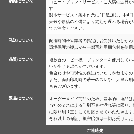
納期について
コピー・プリントサービス：ご入稿の翌日か
す。
製本サービス：製本作業に1日追加し、中4
天候や原稿の不備により納期が遅れる場合が
てご注文ください。
発送について
配送時間帯や業者の指定はお受けいたしかね
環境保護の観点から一部再利用梱包材を使用
品質について
複数台のコピー機・プリンターを使用してい
いが生じる場合がございます。
色合わせや再現性の保証はいたしかねますの
また、両面印刷時の若干のズレや、大量印刷
合もございます。
返品について
オーダーメイド商品のため、基本的に返品は
当社のミスによる印刷不良や汚れ等に限り、
に限り刷り直しにて対応させていただきます
それ以上の保証、損害賠償は一切お受けいた
ご連絡先