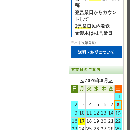
稿
翌営業日からカウン
トして
3営業日
以内発送
★製本は+1営業日
※出来次第発送中
送料・納期について
営業日のご案内
＜
2026年8月
＞
日
月
火
水
木
金
土
1
2
3
4
5
6
7
8
9
10
11
12
13
14
15
16
17
18
19
20
21
22
23
24
25
26
27
28
29