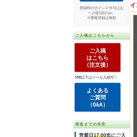
イ
登録時のポイント付与はお
一人様1回のみ。
※重複登録は無効
ご入稿はこちらから
ご入稿
はこちら
（注文後）
5MB以下はメール入稿可！
よくある
ご質問
（Q&A）
発送までの目安
営業日
17:00
迄にご入