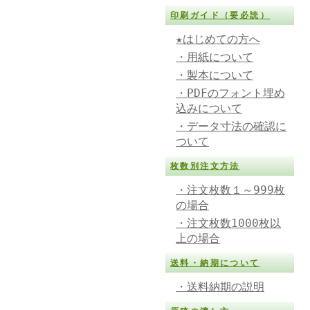
印刷ガイド（要必読）
★はじめての方へ
・用紙について
・製本について
・PDFのフォント埋め
込みについて
・データ寸法の確認に
ついて
枚数別注文方法
・注文枚数１～999枚
の場合
・注文枚数1000枚以
上の場合
送料・納期について
・送料納期の説明