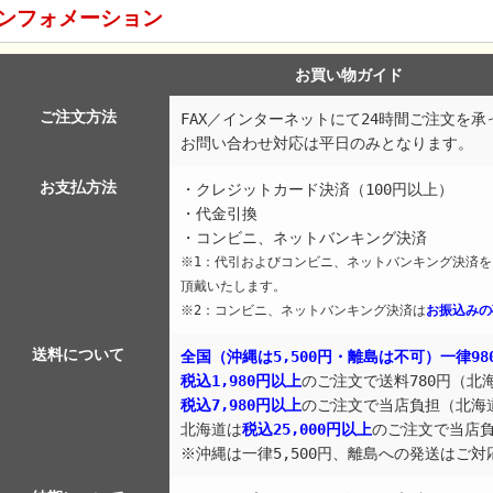
ンフォメーション
お買い物ガイド
ご注文方法
FAX／インターネットにて24時間ご注文を
お問い合わせ対応は平日のみとなります。
お支払方法
・クレジットカード決済（100円以上）
・代金引換
・コンビニ、ネットバンキング決済
※1：代引およびコンビニ、ネットバンキング決済を
頂戴いたします。
※2：コンビニ、ネットバンキング決済は
お振込みの
送料について
全国（沖縄は5,500円・離島は不可）一律98
税込1,980円以上
のご注文で送料780円（北海
税込7,980円以上
のご注文で当店負担（北海道
北海道は
税込25,000円以上
のご注文で当店
※沖縄は一律5,500円、離島への発送はご