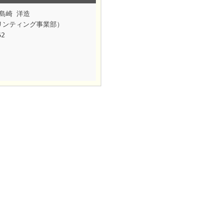
島崎 洋造
（プリンティング事業部）
62